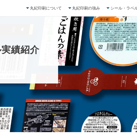
丸紀印刷について
丸紀印刷の強み
シール・ラベ
ル
実
績
紹
介