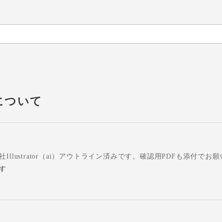
について
Illustrator（ai）アウトライン済みです。確認用PDFも添付でお
ます