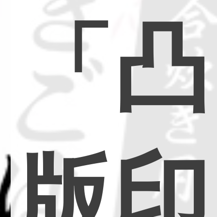
「
凸
版
印