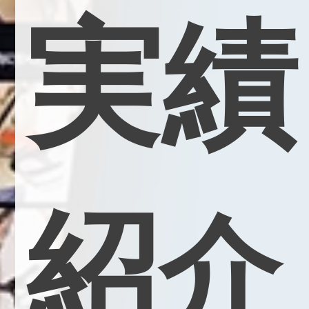
実
績
紹
介