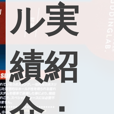
ル
実
績
紹
介
：