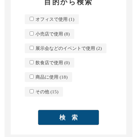
下記タブからシール・ラベルを検索いただくこ
とが出来ます。
目的
用途
用紙
印刷
粘着剤
加工
仕上がり
フリーワード
目的から検索
オフィスで使用 (1)
小売店で使用 (8)
展示会などのイベントで使用 (2)
飲食店で使用 (0)
商品に使用 (18)