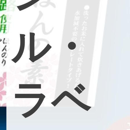
ル
・
ラ
ベ