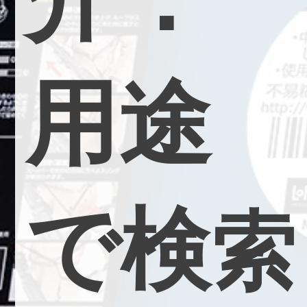
用
途
で
検