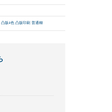
凸版4色
凸版印刷
普通糊
ら