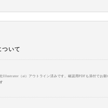
について
Illustrator（ai）アウトライン済みです。確認用PDFも添付でお
ます