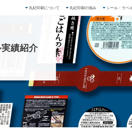
丸紀印刷について
丸紀印刷の強み
シール・ラベ
ル
実
績
紹
介