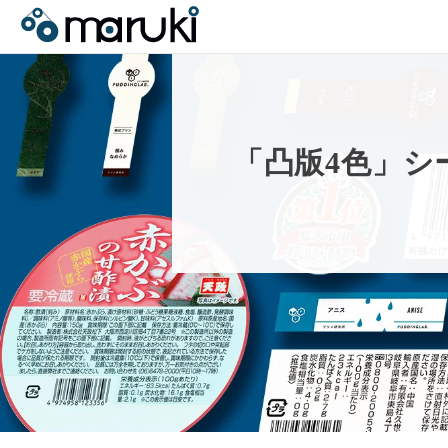
「
凸
版
4
色
」
シ