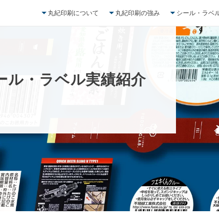
丸紀印刷について
丸紀印刷の強み
シール・ラベ
ー
ル
・
ラ
ベ
ル
実
績
紹
介