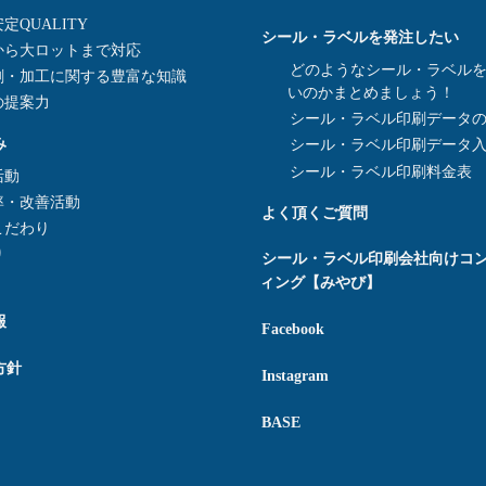
定QUALITY
シール・ラベルを発注したい
から大ロットまで対応
どのようなシール・ラベル
刷・加工に関する豊富な知識
いのかまとめましょう！
の提案力
シール・ラベル印刷データ
み
シール・ラベル印刷データ
シール・ラベル印刷料金表
活動
率・改善活動
よく頂くご質問
こだわり
り
シール・ラベル印刷会社向けコ
ィング【みやび】
報
Facebook
方針
Instagram
BASE