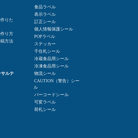
食品ラベル
表示ラベル
を作りた
訂正シール
個人情報保護シール
の作り方
POPラベル
入稿方法
ステッカー
千住札シール
冷蔵食品用シール
冷凍食品用シール
ンサルテ
物流シール
CAUTION（警告）シー
ル
バーコードシール
可変ラベル
荷札シール