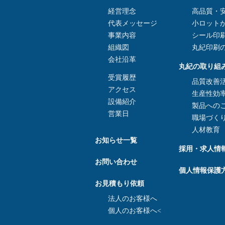
経営理念
高品質・安
代表メッセージ
小ロット
事業内容
シール印
組織図
丸紀印刷
会社沿革
丸紀の取り組
受賞履歴
品質改善
アクセス
生産性効
設備紹介
製品への
営業日
職場づく
人材教育
お知らせ一覧
採用・求人情
お問い合わせ
個人情報保護
お見積もり依頼
法人のお客様へ
個人のお客様へ<