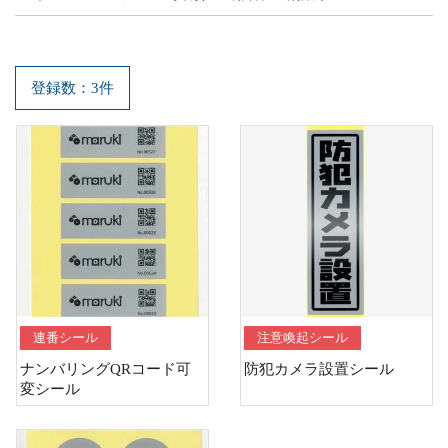
登録数：3件
連番シール
注意喚起シール
ナンバリングQRコード可
防犯カメラ設置シール
変シール