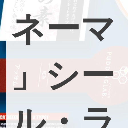
ネ
ー
マ
」
シ
ー
ル
・
ラ