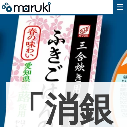
「
消
銀