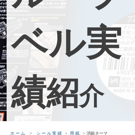
ベ
ル
実
績
紹
介
>
>
>
消銀ネーマ
ホーム
シール実績
用紙