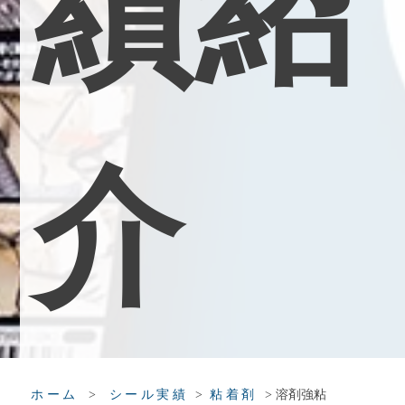
績
紹
介
>
>
>
溶剤強粘
ホーム
シール実績
粘着剤