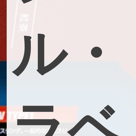
ル
・
ラ
ベ