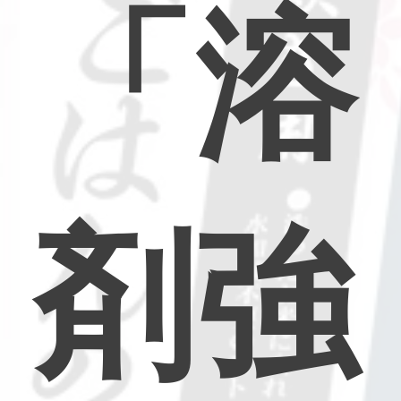
「
溶
剤
強