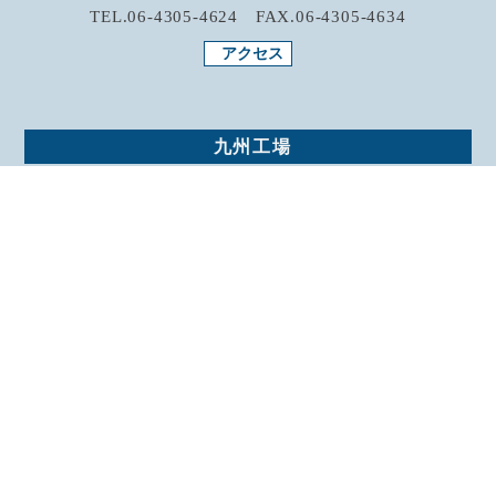
TEL.06-4305-4624 FAX.06-4305-4634
アクセス
九州工場
〒812-0892 福岡県福岡市博多区東那珂2-21-5
TEL.092-481-7054 FAX.092-481-7064
アクセス
会社概要
経営理念
受賞履歴
代表メッセージ
アクセス