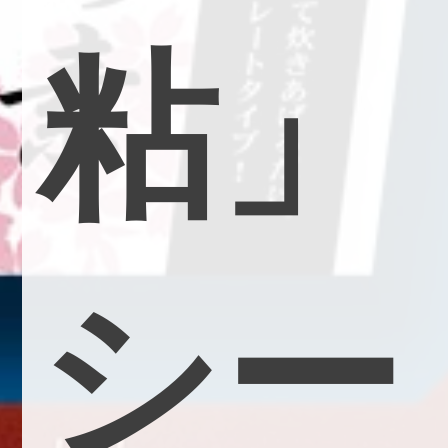
粘
」
シ
ー