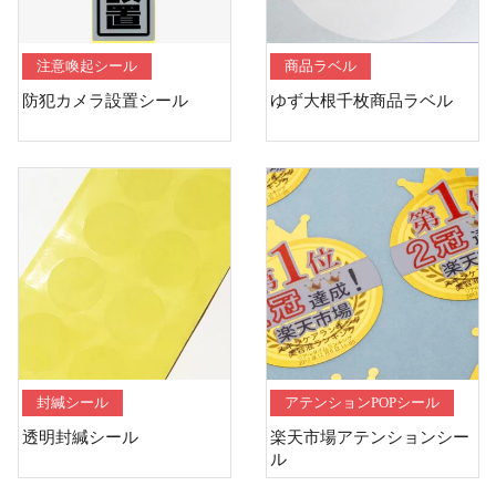
注意喚起シール
商品ラベル
防犯カメラ設置シール
ゆず大根千枚商品ラベル
封緘シール
アテンションPOPシール
透明封緘シール
楽天市場アテンションシー
ル