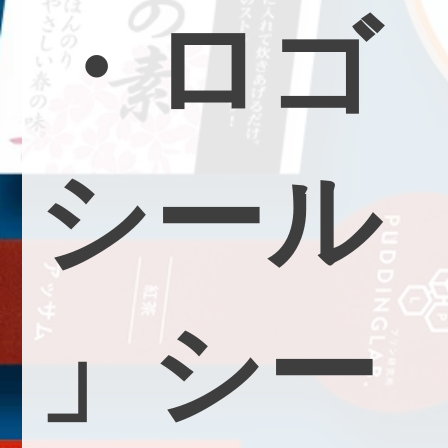
・
ロ
ゴ
シ
ー
ル
」
シ
ー