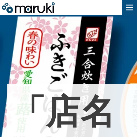
「
店
名