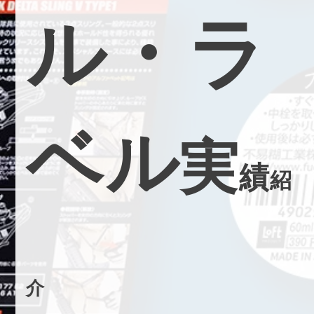
ル
・
ラ
ベ
ル
実
績
紹
介