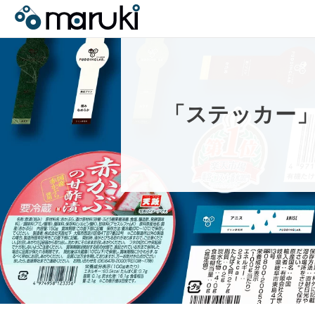
「
ス
テ
ッ
カ
ー