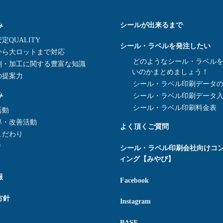
み
シールが出来るまで
定QUALITY
シール・ラベルを発注したい
から大ロットまで対応
どのようなシール・ラベル
刷・加工に関する豊富な知識
いのかまとめましょう！
の提案力
シール・ラベル印刷データ
み
シール・ラベル印刷データ
シール・ラベル印刷料金表
活動
率・改善活動
よく頂くご質問
こだわり
り
シール・ラベル印刷会社向けコ
ィング【みやび】
報
Facebook
方針
Instagram
BASE