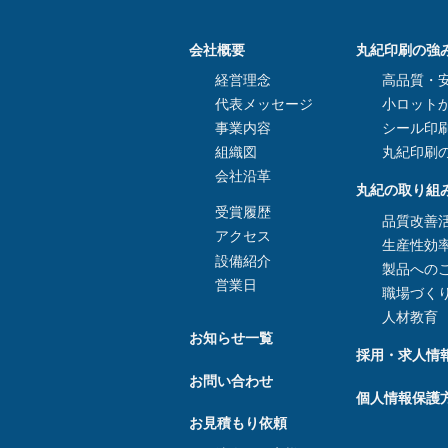
会社概要
丸紀印刷の強
経営理念
高品質・安
代表メッセージ
小ロット
事業内容
シール印
組織図
丸紀印刷
会社沿革
丸紀の取り組
受賞履歴
品質改善
アクセス
生産性効
設備紹介
製品への
営業日
職場づく
人材教育
お知らせ一覧
採用・求人情
お問い合わせ
個人情報保護
お見積もり依頼