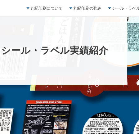
丸紀印刷について
丸紀印刷の強み
シール・ラベ
」
シ
ー
ル
・
ラ
ベ
ル
実
績
紹
介