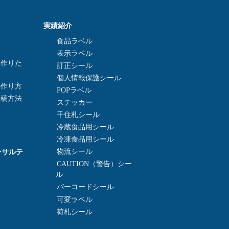
実績紹介
食品ラベル
表示ラベル
を作りた
訂正シール
個人情報保護シール
の作り方
POPラベル
入稿方法
ステッカー
千住札シール
冷蔵食品用シール
冷凍食品用シール
ンサルテ
物流シール
CAUTION（警告）シー
ル
バーコードシール
可変ラベル
荷札シール