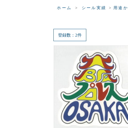
>
>
ホーム
シール実績
用途
登録数：2件