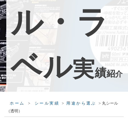
ル
・
ラ
ベ
ル
実
績
紹
介