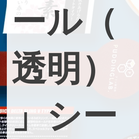
ー
ル
（
透
明
）
」
シ
ー