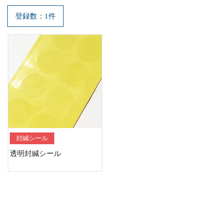
>
>
>
丸シール
ホーム
シール実績
用途から選ぶ
（透明）
登録数：1件
封緘シール