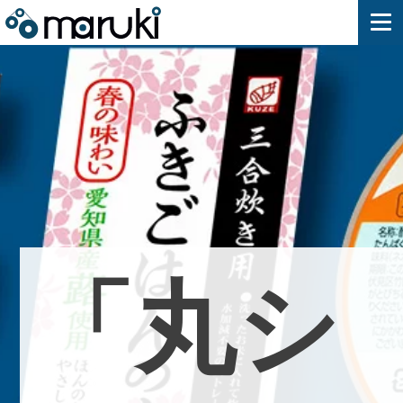
「
丸
シ