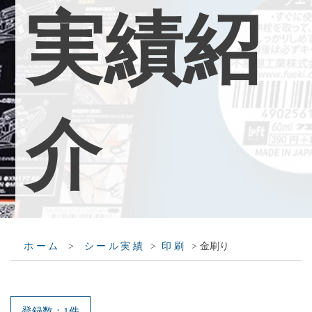
実
績
紹
介
>
>
>
金刷り
ホーム
シール実績
印刷
登録数：1件