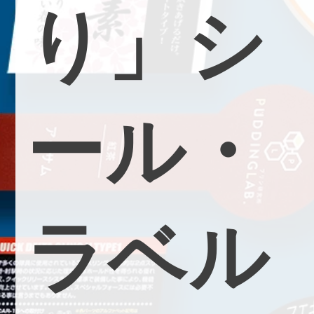
り
」
シ
ー
ル
・
ラ
ベ
ル