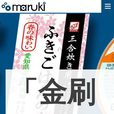
「
金
刷