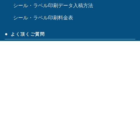
シール・ラベル印刷データ入稿方法
シール・ラベル印刷料金表
よく頂くご質問
シール・ラベル印刷会社向けコンサルティング【みや
び】
Facebook
Instagram
BASE
実績紹介
食品ラベル
表示ラベル