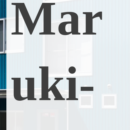
M
a
r
u
k
i
-