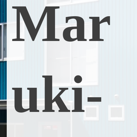
M
a
r
u
k
i
-