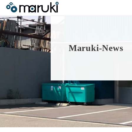
M
a
r
u
k
i
-
N
e
w
s