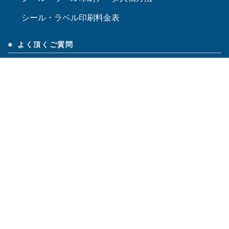
シール・ラベル印刷料金表
よく頂くご質問
シール・ラベル印刷会社向けコンサルティング【みや
び】
Facebook
Instagram
BASE
実績紹介
食品ラベル
表示ラベル