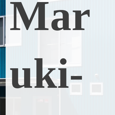
M
a
r
u
k
i
-