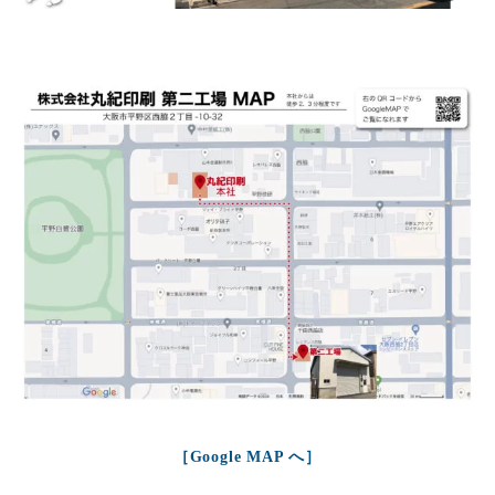
［Google MAP へ］