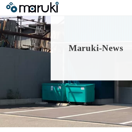
M
a
r
u
k
i
-
N
e
w
s