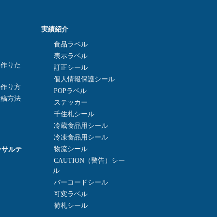
実績紹介
食品ラベル
表示ラベル
を作りた
訂正シール
個人情報保護シール
の作り方
POPラベル
入稿方法
ステッカー
千住札シール
冷蔵食品用シール
冷凍食品用シール
ンサルテ
物流シール
CAUTION（警告）シー
ル
バーコードシール
可変ラベル
荷札シール