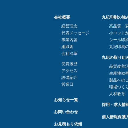
会社概要
丸紀印刷の強
経営理念
高品質・安
代表メッセージ
小ロット
事業内容
シール印
組織図
丸紀印刷
会社沿革
丸紀の取り組
受賞履歴
品質改善
アクセス
生産性効
設備紹介
製品への
営業日
職場づく
人材教育
お知らせ一覧
採用・求人情
お問い合わせ
個人情報保護
お見積もり依頼