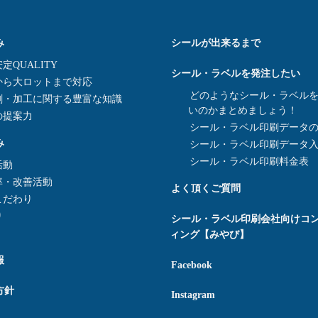
み
シールが出来るまで
定QUALITY
シール・ラベルを発注したい
から大ロットまで対応
どのようなシール・ラベル
刷・加工に関する豊富な知識
いのかまとめましょう！
の提案力
シール・ラベル印刷データ
み
シール・ラベル印刷データ
シール・ラベル印刷料金表
活動
率・改善活動
よく頂くご質問
こだわり
り
シール・ラベル印刷会社向けコ
ィング【みやび】
報
Facebook
方針
Instagram