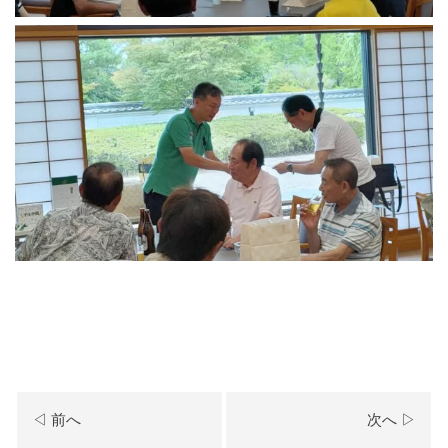
◁ 前へ
次へ ▷