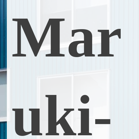
M
a
r
u
k
i
-