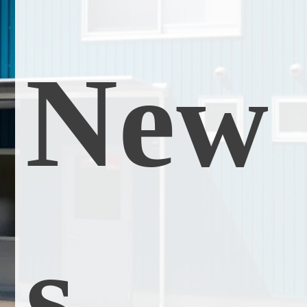
N
e
w
s