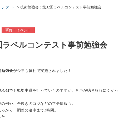
>
技術勉強会：第32回ラベルコンテスト事前勉強会
ンテスト
研修・イベント
2回ラベルコンテスト事前勉強会
前勉強会
が今年も弊社で実施されました！
。
ZOOMでも現場中継を行っていたのですが、音声が聴き取れにくか
刷の例や、全抜きのコツなどのプチ情報も。
ころから、調整の途中まで2時間。
した。