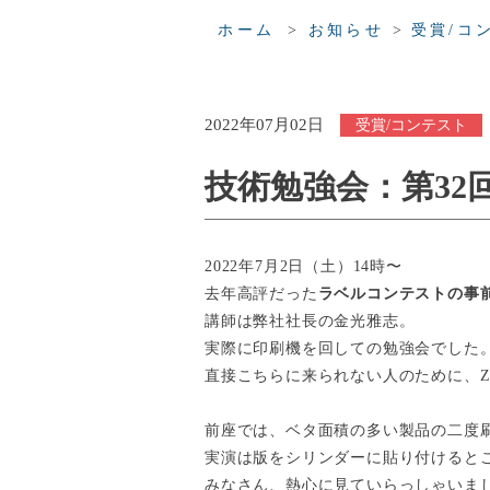
>
>
ホーム
お知らせ
受賞/コ
2022年07月02日
受賞/コンテスト
技術勉強会：第3
2022年7月2日（土）14時〜
去年高評だった
ラベルコンテストの事
講師は弊社社長の金光雅志。
実際に印刷機を回しての勉強会でした
直接こちらに来られない人のために、
前座では、ベタ面積の多い製品の二度
実演は版をシリンダーに貼り付けると
みなさん、熱心に見ていらっしゃいま