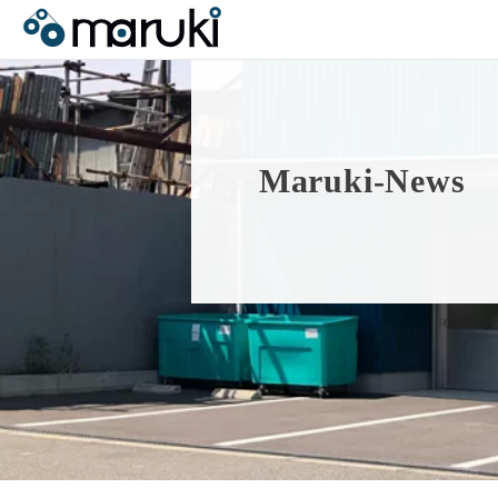
M
a
r
u
k
i
-
N
e
w
s