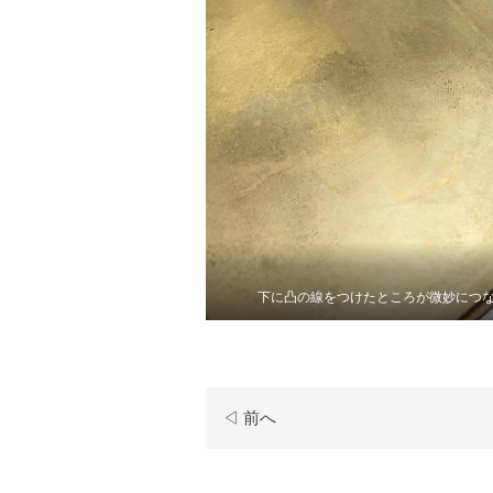
下に凸の線をつけたところが微妙につ
◁ 前へ